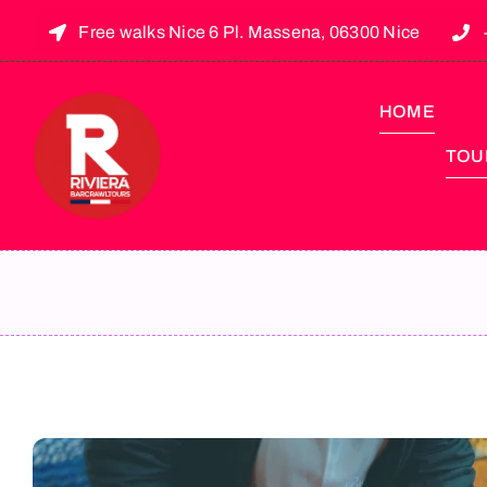
Free walks Nice 6 Pl. Massena, 06300 Nice
HOME
TOUR