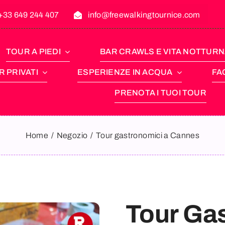
+33 649 244 407
info@freewalkingtournice.com
TOUR A PIEDI
BAR CRAWLS E VITA NOTTUR
 PRIVATI
ESPERIENZE IN ACQUA
FA
PRENOTA I TUOI TOUR
Home
Negozio
Tour gastronomici a Cannes
Tour Ga