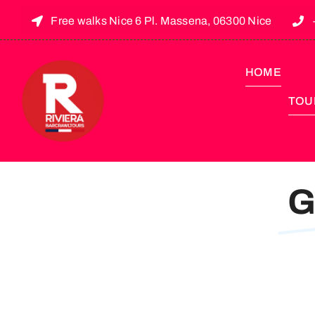
Free walks Nice 6 Pl. Massena, 06300 Nice
HOME
TOUR
G