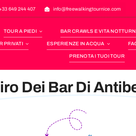
+33 649 244 407
info@freewalkingtournice.com
TOUR A PIEDI
BAR CRAWLS E VITA NOTTUR
 PRIVATI
ESPERIENZE IN ACQUA
FA
PRENOTA I TUOI TOUR
iro Dei Bar Di Antib