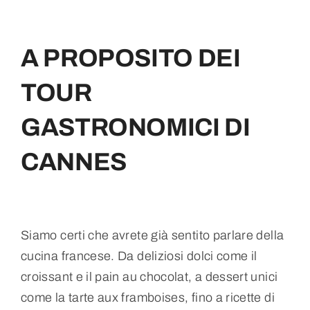
ESPERIENZE IN ACQUA
A PROPOSITO DEI
FAQ
TOUR
GASTRONOMICI DI
CONTATTI
CANNES
CHI SIAMO
PRENOTA I TUOI TOUR
Siamo certi che avrete già sentito parlare della
cucina francese. Da deliziosi dolci come il
croissant e il pain au chocolat, a dessert unici
come la tarte aux framboises, fino a ricette di