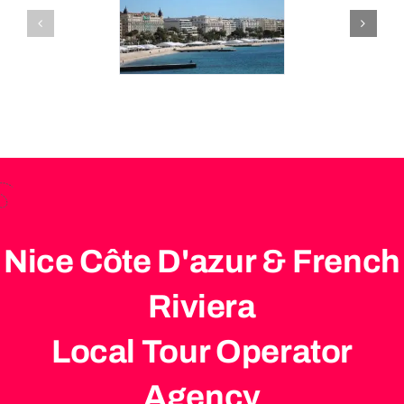
Nice Côte D'azur & French
Riviera
Local Tour Operator
Agency