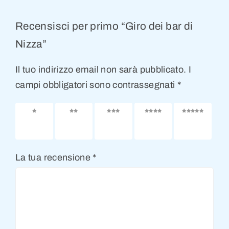
Recensisci per primo “Giro dei bar di
Nizza”
Il tuo indirizzo email non sarà pubblicato.
I
campi obbligatori sono contrassegnati
*
1
2
3
4
5
stella
stelle
stelle
stelle
stelle
su 5
su 5
su 5
su 5
su 5
La tua recensione
*