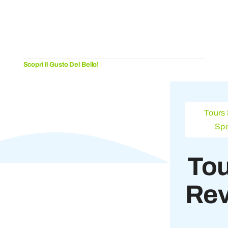
Scopri Il Gusto Del Bello!
Tours 
Spe
Tou
Re