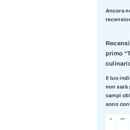
Ancora n
recension
Recensi
primo “
culinari
Il tuo ind
non sarà 
campi obb
sono con
1
2
stella
stel
su
su