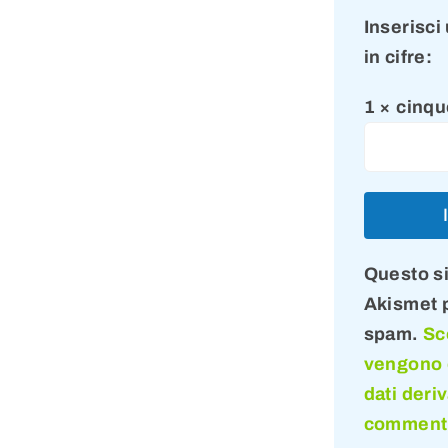
Inserisci
in cifre:
1 × cinqu
Questo si
Akismet p
spam.
Sc
vengono e
dati deriv
comment