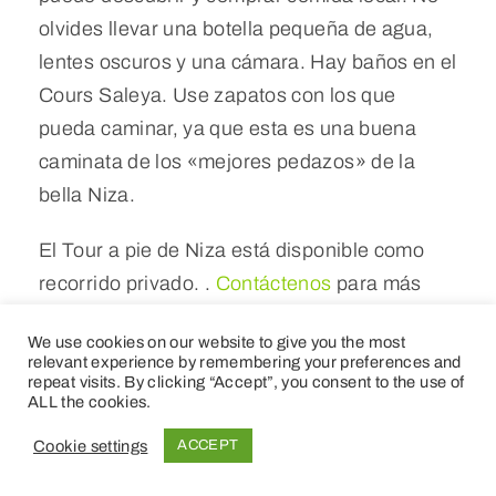
olvides llevar una botella pequeña de agua,
lentes oscuros y una cámara. Hay baños en el
Cours Saleya. Use zapatos con los que
pueda caminar, ya que esta es una buena
caminata de los «mejores pedazos» de la
bella Niza.
El Tour a pie de Niza está disponible como
recorrido privado. .
Contáctenos
para más
información.
We use cookies on our website to give you the most
relevant experience by remembering your preferences and
Al final del tour, obtenga su tarjeta postal
repeat visits. By clicking “Accept”, you consent to the use of
ALL the cookies.
gratuita de Niza e información sobre las
demás cosas que hacer en Niza.
Cookie settings
ACCEPT