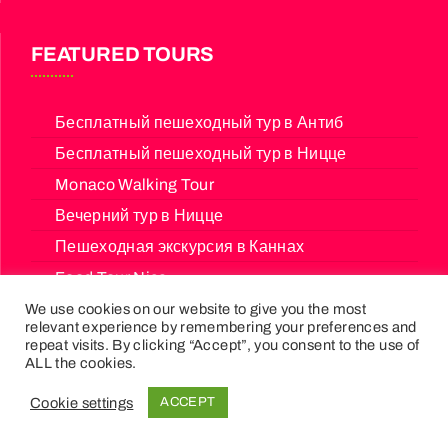
FEATURED TOURS
Бесплатный пешеходный тур в Антиб
Бесплатный пешеходный тур в Ницце
Monaco Walking Tour
Вечерний тур в Ницце
Пешеходная экскурсия в Каннах
Food Tour Nice
Free Tour Nice
We use cookies on our website to give you the most
relevant experience by remembering your preferences and
repeat visits. By clicking “Accept”, you consent to the use of
ALL the cookies.
NEWSLETTER
Cookie settings
ACCEPT
Sign up for the exclusive offers and best deals