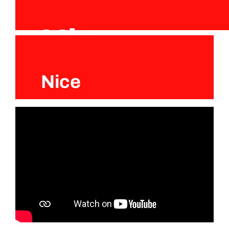
Nice
Nice
Stadtführu
Stadtführung