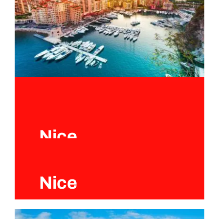
Nice
Stadtführung
Nice
Stadtführung