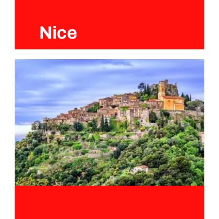
Stadtführung
Nice
Stadtführung