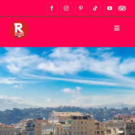
STARTSEITE
WANDERUNGEN
KNEIPENTOUREN & NACHTLEBEN
GASTRONOMISCHE TOUREN
PRIVATE TOUREN