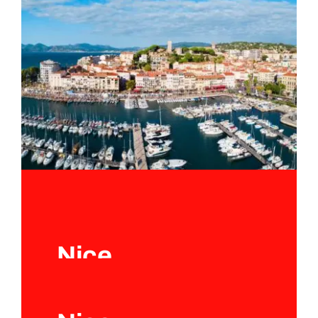
Nice
Stadtführung