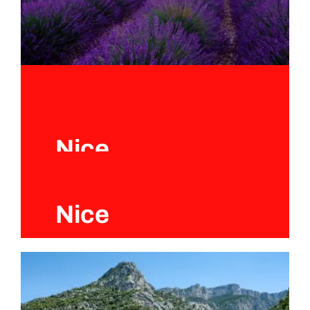
Nice
Stadtführung
Nice
Stadtführung