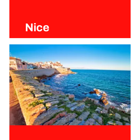
Stadtführung
Nice
Stadtführung