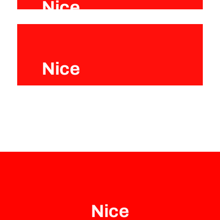
Nice
Stadtführung
Nice
Stadtführung
Nice