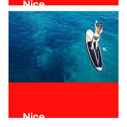
Nice
Stadtführung
Nice