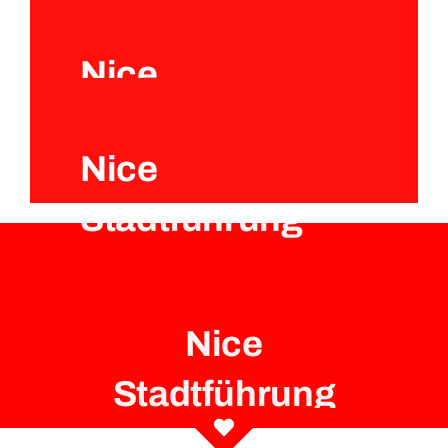
Nice
Stadtführung
Nice
Stadtführung
Nice
Stadtführung