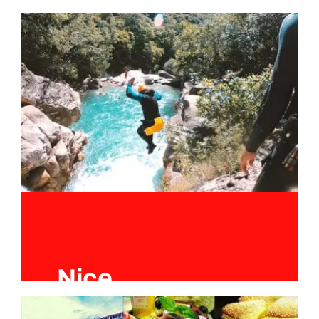
Stadtführung
Nice
Stadtführung