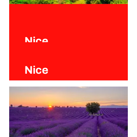
Nice
Stadtführung
Nice
Stadtführung