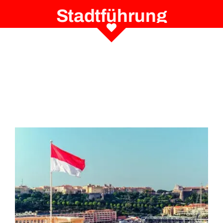
Stadtführung