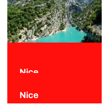
Nice
Stadtführung
Nice
Stadtführung