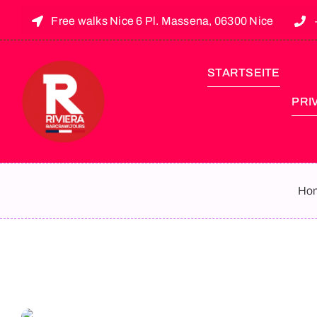
Free walks Nice 6 Pl. Massena, 06300 Nice
STARTSEITE
PRI
Ho