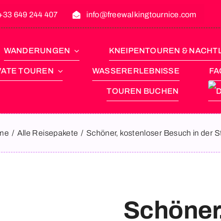
+33 649 244 407
info@freewalkingtournice.com
WANDERUNGEN
KNEIPENTOUREN & NACHT
VATE TOUREN
WASSERERLEBNISSE
FA
TOUREN BUCHEN
me
Alle Reisepakete
Schöner, kostenloser Besuch in der S
Schöner