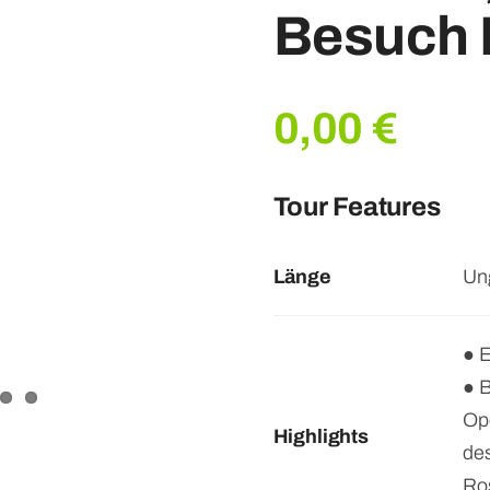
Besuch I
0,00
€
Tour Features
Länge
Un
● E
● 
Op
Highlights
de
Ros