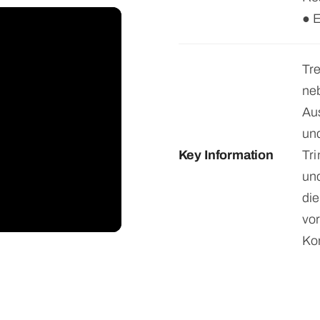
● E
Tr
ne
Au
und
Key Information
Tri
un
die
vor
Ko