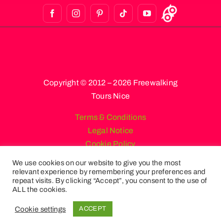
Copyright © 2012 – 2026 Freewalking
Tours Nice
Terms & Conditions
Legal Notice
Cookie Policy
We use cookies on our website to give you the most
relevant experience by remembering your preferences and
repeat visits. By clicking “Accept”, you consent to the use of
Inglés
Francés
Español
Ruso
ALL the cookies.
Alemán
Italiano
Portugués, Portugal
Cookie settings
ACCEPT