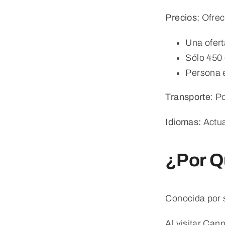
Precios:
Ofrec
Una ofert
Sólo 450 
Persona 
Transporte
: P
Idiomas:
Actua
¿Por Q
Conocida por s
Al visitar Can