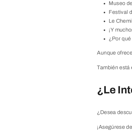
Museo de
Festival 
Le Chemi
¡Y mucho
¿Por qué 
Aunque ofrecem
También está e
¿Le In
¿Desea descubr
¡Asegúrese de