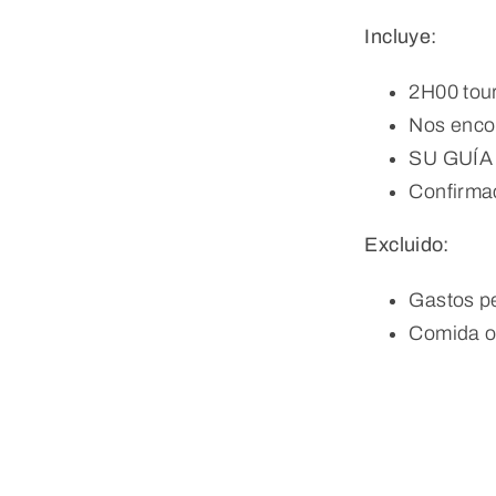
Incluye:
2H00 tour
Nos encon
SU GUÍA B
Confirmac
Excluido:
Gastos p
Comida o