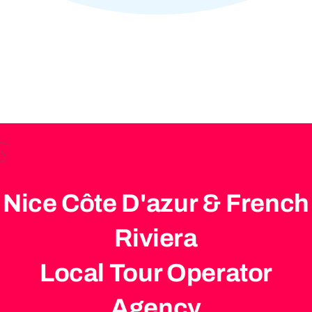
Nice Côte D'azur & French
Riviera
Local Tour Operator
Agency