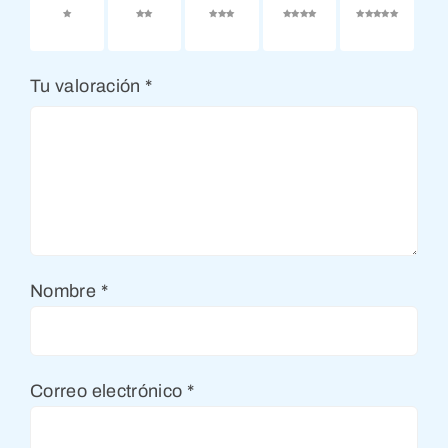
1 de 5
2 de 5
3 de 5
4 de 5
5 de 5
estrellas
estrellas
estrellas
estrellas
estrellas
Tu valoración
*
Nombre
*
Correo electrónico
*