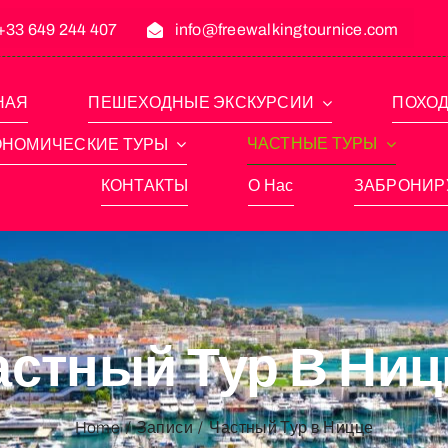
+33 649 244 407
info@freewalkingtournice.com
НАЯ
ПЕШЕХОДНЫЕ ЭКСКУРСИИ
ПОХОД
ЧАСТНЫЕ ТУРЫ
ОНОМИЧЕСКИЕ ТУРЫ
КОНТАКТЫ
О Нас
ЗАБРОНИР
астный Тур В Ниц
Home
Записи
Частный Тур в Ницце