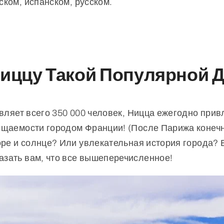
ком, испанском, русском.
Ниццу Такой Популярной 
авляет всего 350 000 человек, Ницца ежегодно прив
щаемости городом Франции! (После Парижа конечно
море и солнце? Или увлекательная история города?
зать вам, что все вышеперечисленное!