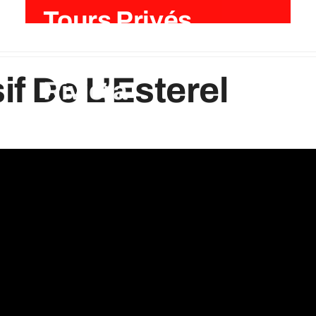
Tours Privés
Esterel French
if De L’Esterel
Riviera