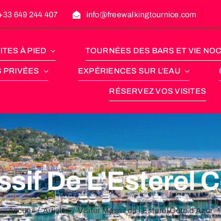
+33 649 244 407
info@freewalkingtournice.com
ITES À PIED
TOURNÉES DES BARS ET VIE NO
S PRIVÉES
EXPÉRIENCES SUR L’EAU
RÉSERVEZ VOS VISITES
ssif De L’Esterel 
Accueil
Articles
Visiter Massif de l’Esterel Côte d’Azur