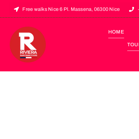
Free walks Nice 6 Pl. Massena, 06300 Nice
HOME
TOUR