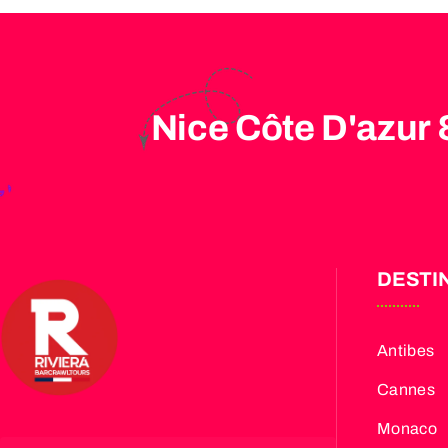
Nice Côte D'azur 
DESTI
Antibes
Cannes
Monaco