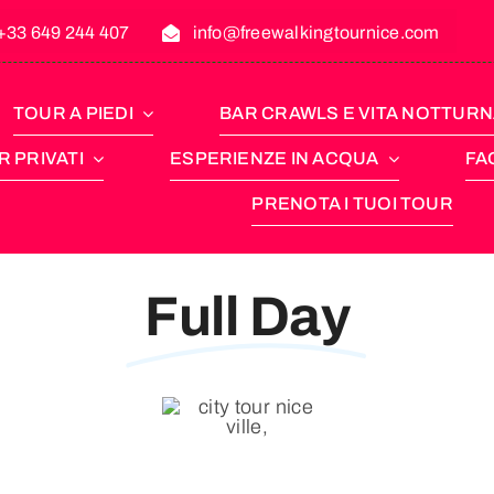
+33 649 244 407
info@freewalkingtournice.com
TOUR A PIEDI
BAR CRAWLS E VITA NOTTUR
 PRIVATI
ESPERIENZE IN ACQUA
FA
PRENOTA I TUOI TOUR
Full Day