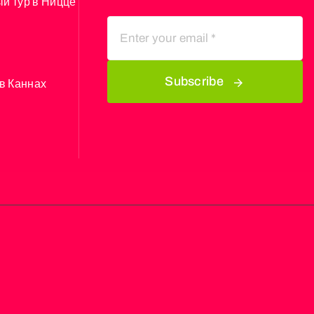
й тур в Ницце
Subscribe
в Каннах