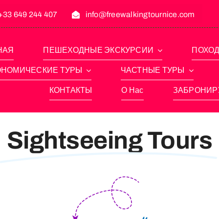
+33 649 244 407
info@freewalkingtournice.com
НАЯ
ПЕШЕХОДНЫЕ ЭКСКУРСИИ
ПОХОД
ОНОМИЧЕСКИЕ ТУРЫ
ЧАСТНЫЕ ТУРЫ
КОНТАКТЫ
О Нас
ЗАБРОНИР
Sightseeing Tours