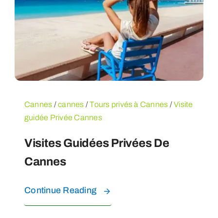
EXPÉRIENCES SUR L’EAU
CONTACT
FAQ
Cannes
/
cannes
/
Tours privés à Cannes
/
Visite
guidée Privée Cannes
À PROPOS
Visites Guidées Privées De
RÉSERVEZ VOS VISITES
Cannes
Continue Reading