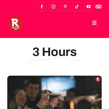
STARTSEITE
3 Hours
WANDERUNGEN
KNEIPENTOUREN & NACHTLEBEN
GASTRONOMISCHE TOUREN
PRIVATE TOUREN