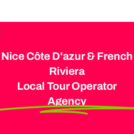
EXPERIÊNCIAS COM ÁGUA
Perguntas Frequentes
Nice Côte D'azur & French
CONTATO
Riviera
SOBRE NÓS
Local Tour Operator
Agency