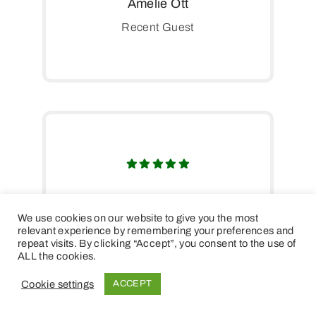
Amelie Ott
Recent Guest
I always join free walking
We use cookies on our website to give you the most
tours. Our guide was a lovely
relevant experience by remembering your preferences and
repeat visits. By clicking “Accept”, you consent to the use of
student living in Nice.
ALL the cookies.
Cookie settings
ACCEPT